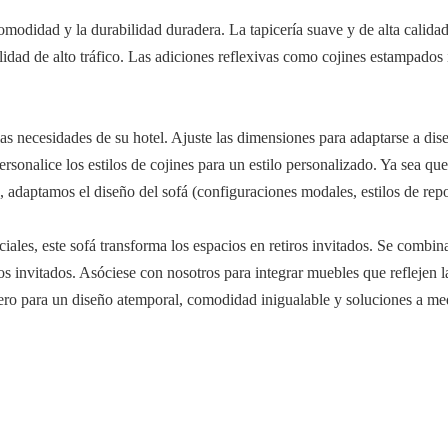
omodidad y la durabilidad duradera. La tapicería suave y de alta calida
idad de alto tráfico. Las adiciones reflexivas como cojines estampados 
las necesidades de su hotel. Ajuste las dimensiones para adaptarse a di
ersonalice los estilos de cojines para un estilo personalizado. Ya sea q
o, adaptamos el diseño del sofá (configuraciones modales, estilos de rep
ciales, este sofá transforma los espacios en retiros invitados. Se combin
los invitados. Asóciese con nosotros para integrar muebles que reflejen
telero para un diseño atemporal, comodidad inigualable y soluciones a 