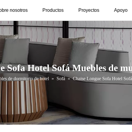
obre nosotros
Productos
Proyectos
Apoyo
e Sofa Hotel Sofá Muebles de mue
les de dormitorio de hotel
»
Sofá
»
Chaise Longue Sofa Hotel Sofá