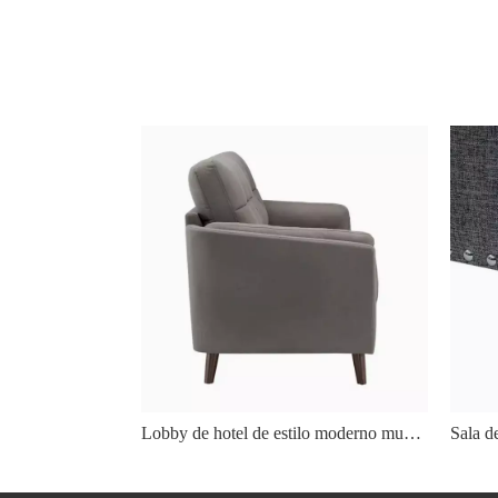
Lobby de hotel de estilo moderno muebles de sala de estar tela de madera maciza sofás de madera maciza
Sala de