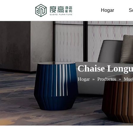
Hogar
S
Chaise Longu
Hogar
»
Productos
»
Mueb