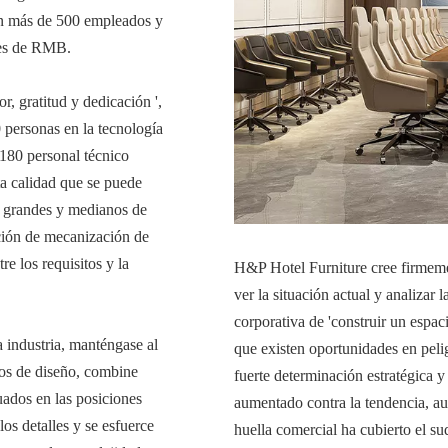
on más de 500 empleados y
nes de RMB.
r, gratitud y dedicación ',
0 personas en la tecnología
180 personal técnico
ta calidad que se puede
s grandes y medianos de
ación de mecanización de
re los requisitos y la
H&P Hotel Furniture cree firmement
ver la situación actual y analizar 
corporativa de 'construir un espa
a industria, manténgase al
que existen oportunidades en peli
tos de diseño, combine
fuerte determinación estratégica 
uados en las posiciones
aumentado contra la tendencia, a
los detalles y se esfuerce
huella comercial ha cubierto el su