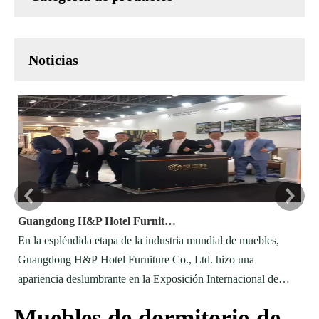
Noticias
Guangdong H&P Hotel Furniture brilla en la exposición de muebles internacionales de Dubai
En la espléndida etapa de la industria mundial de muebles,
Lo
Guangdong H&P Hotel Furniture Co., Ltd. hizo una
pa
apariencia deslumbrante en la Exposición Internacional de
de
Muebles y Decoración de Interiores de Dubai (índice) en los
di
Muebles de dormitorio de
Emiratos Árabes Unidos del 27 de mayo al 29 de mayo, 2025.
cu