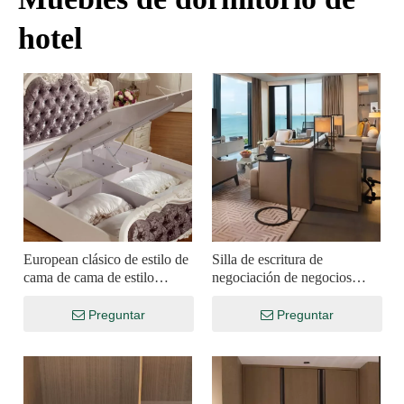
Como una empresa de producción internacional especializada
hotel
en muebles de hotel, H&P Hotel Furniture en esta exhibición
de importancia significativa.
European clásico de estilo de
Silla de escritura de
cama de cama de estilo
negociación de negocios
clásico personalización de
Conjunto de muebles de
muebles de hotel
hotel Personalización
Preguntar
Preguntar