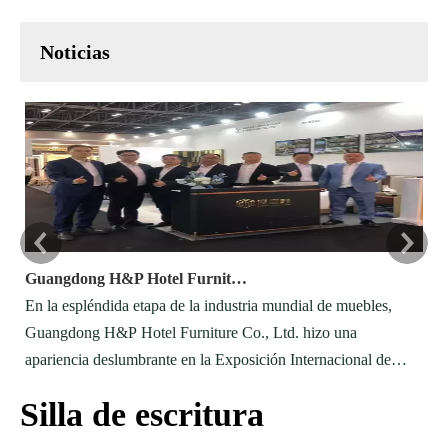
Noticias
Guangdong H&P Hotel Furniture brilla en la exposición de muebles internacionales de Dubai
En la espléndida etapa de la industria mundial de muebles,
Lo
Guangdong H&P Hotel Furniture Co., Ltd. hizo una
pa
apariencia deslumbrante en la Exposición Internacional de
de
Muebles y Decoración de Interiores de Dubai (índice) en los
di
Silla de escritura
Emiratos Árabes Unidos del 27 de mayo al 29 de mayo, 2025.
cu
Como una empresa de producción internacional especializada