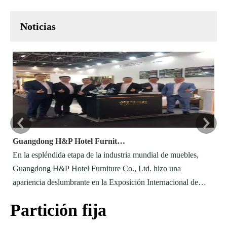
Noticias
Guangdong H&P Hotel Furniture brilla en la exposición de muebles internacionales de Dubai
En la espléndida etapa de la industria mundial de muebles,
Lo
Guangdong H&P Hotel Furniture Co., Ltd. hizo una
pa
apariencia deslumbrante en la Exposición Internacional de
de
Muebles y Decoración de Interiores de Dubai (índice) en los
di
Partición fija
Emiratos Árabes Unidos del 27 de mayo al 29 de mayo, 2025.
cu
Como una empresa de producción internacional especializada