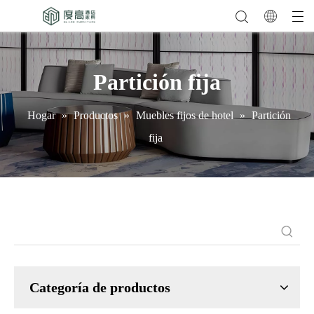
Partición fija
Hogar
»
Productos
»
Muebles fijos de hotel
»
Partición
fija
Categoría de productos