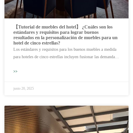
【Tutorial de muebles del hotel】 ¿Cuáles son los
estándares y requisitos para lograr buenos
resultados en la personalización de muebles para un
hotel de cinco estrellas?
Los estándares y requisitos para los buenos muebles a medida
para hoteles de cinco estrellas incluyen fusionar las demandas
de los clientes con estilo artístico, garantizar estilos de diseño
diversos y adaptables, y manejar a fondo todos los detalles para
>>
cumplir con las expectativas de los clientes.
junio 20, 2025